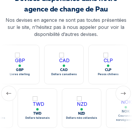
agence de change de Pau
Nos devises en agence ne sont pas toutes présentées
sur le site, n’hésitez pas à nous appeler pour voir la
disponibilité d’autres devises.
GBP
CAD
CLP
Livres sterling
Dollars canadiens
Pesos chiliens
NOK
TWD
NZD
Couronne
ains
Dollars taïwanais
Dollars néo-zélandais
norvégien