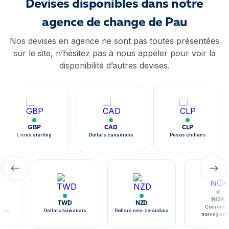
Devises disponibles dans notre
agence de change de Pau
Nos devises en agence ne sont pas toutes présentées
sur le site, n’hésitez pas à nous appeler pour voir la
disponibilité d’autres devises.
GBP
CAD
CLP
Livres sterling
Dollars canadiens
Pesos chiliens
NOK
TWD
NZD
Couronne
ains
Dollars taïwanais
Dollars néo-zélandais
norvégien