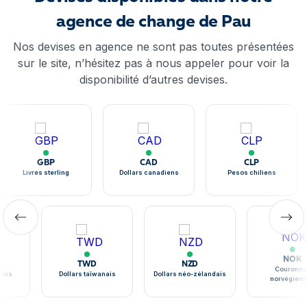
agence de change de Pau
Nos devises en agence ne sont pas toutes présentées
sur le site, n’hésitez pas à nous appeler pour voir la
disponibilité d’autres devises.
GBP
CAD
CLP
Livres sterling
Dollars canadiens
Pesos chiliens
NOK
TWD
NZD
Couronne
ains
Dollars taïwanais
Dollars néo-zélandais
norvégien