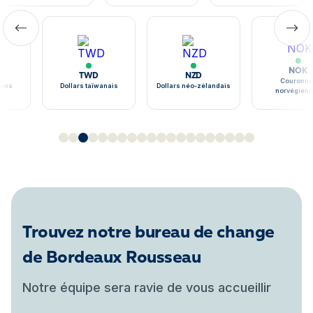
NOK
TWD
NZD
Couronne
ains
Dollars taïwanais
Dollars néo-zélandais
norvégien
Trouvez notre bureau de change
de Bordeaux Rousseau
Notre équipe sera ravie de vous accueillir