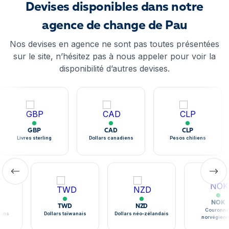
Devises disponibles dans notre
agence de change de Pau
Nos devises en agence ne sont pas toutes présentées
sur le site, n’hésitez pas à nous appeler pour voir la
disponibilité d’autres devises.
GBP
CAD
CLP
Livres sterling
Dollars canadiens
Pesos chiliens
NOK
TWD
NZD
Couronne
ains
Dollars taïwanais
Dollars néo-zélandais
norvégien