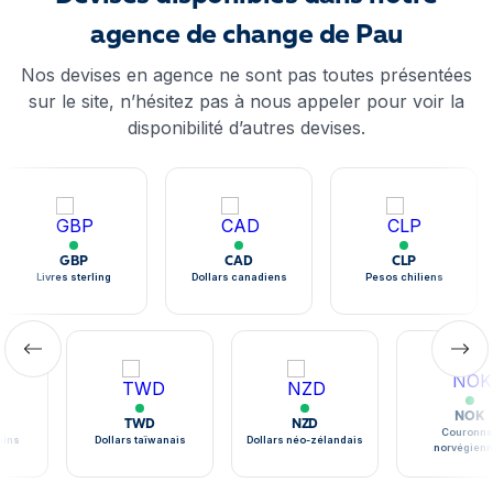
agence de change de Pau
Nos devises en agence ne sont pas toutes présentées
sur le site, n’hésitez pas à nous appeler pour voir la
disponibilité d’autres devises.
GBP
CAD
CLP
Livres sterling
Dollars canadiens
Pesos chiliens
NOK
TWD
NZD
Couronne
ains
Dollars taïwanais
Dollars néo-zélandais
norvégien