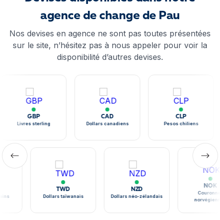
agence de change de Pau
Nos devises en agence ne sont pas toutes présentées
sur le site, n’hésitez pas à nous appeler pour voir la
disponibilité d’autres devises.
GBP
CAD
CLP
Livres sterling
Dollars canadiens
Pesos chiliens
NOK
TWD
NZD
Couronne
ains
Dollars taïwanais
Dollars néo-zélandais
norvégien