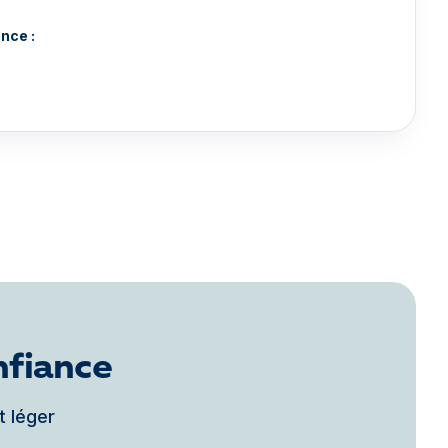
nce :
nfiance
t léger