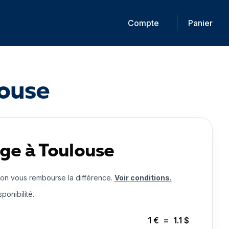
Compte
Panier
louse
ge à Toulouse
 on vous rembourse la différence.
Voir conditions.
ponibilité.
1
€
=
1.1
$