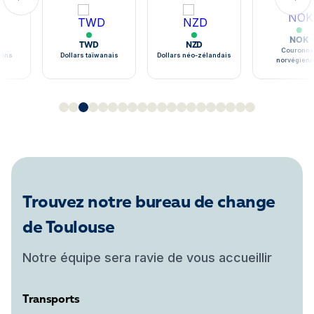
NOK
TWD
NZD
Couronne
ains
Dollars taïwanais
Dollars néo-zélandais
norvégien
Trouvez notre bureau de change
de Toulouse
Notre équipe sera ravie de vous accueillir
Transports