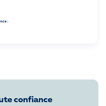
nce :
ute confiance