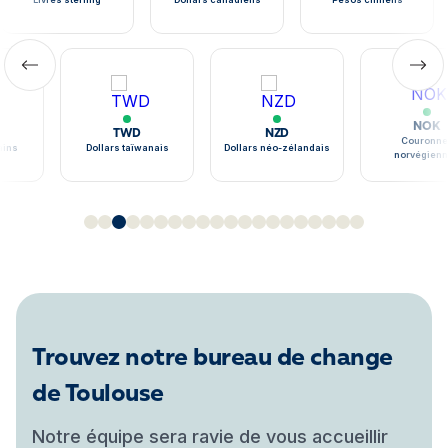
NOK
TWD
NZD
Couronne
ains
Dollars taïwanais
Dollars néo-zélandais
norvégien
Trouvez notre bureau de change
de Toulouse
Notre équipe sera ravie de vous accueillir