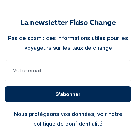
Libourne
Fermé – Ouvre à 14:00
La newsletter Fidso Change
22 Rue Montesquieu 33500 Libourne
Pas de spam : des informations utiles pour les
+33 5 57 50 97 14 - +33 7 59 65 19 31
voyageurs sur les taux de change
Découvrir les taux sur la page agence
4,5
Fidso Change - Bureau de change
Strasbourg
S’abonner
Fermé – Ouvre à 13:30
Nous protégeons vos données, voir notre
1 rue des Francs-Bourgeois 67000
politique de confidentialité
Strasbourg
+33 3 88 75 08 35