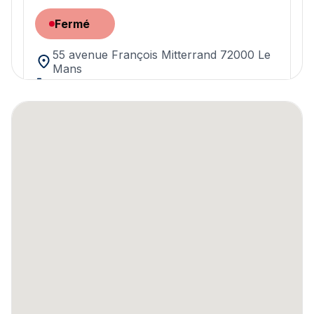
Fermé
55 avenue François Mitterrand 72000 Le
Mans
02 43 20 02 61
Découvrir les taux sur la page agence
5,0
Fidso Change - Bureau de change
Versailles
Ouvert – Jusqu’à 19:00
24 rue de la Paroisse 78000 Versailles
+33 1 30 70 83 82