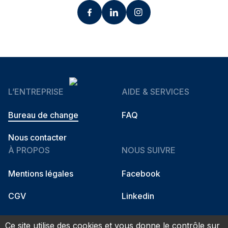
Découvrir les taux sur la page agence
5,0
Fidso Change - Bureau de change
Mérignac
L’ENTREPRISE
AIDE & SERVICES
Fermé – Ouvre à 13:30
Bureau de change
FAQ
41 Av. de la Marne 33700 Mérignac
Nous contacter
+33 5 57 95 00 00 - +33 7 75 71 92 50
À PROPOS
NOUS SUIVRE
Mentions légales
Facebook
Découvrir les taux sur la page agence
CGV
Linkedin
Instagram
4,8
Ce site utilise des cookies et vous donne le contrôle sur
Fidso Change - Bureau de change