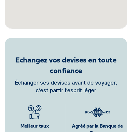
Découvrir les taux sur la page agence
4,9
Fidso Change - Bureau de change
Bordeaux Intendance
Ouvert – Jusqu’à 19:00
Echangez vos devises en toute
confiance
11 cours de l'Intendance 33000 Bordeaux
+33 5 56 81 77 82 - +33 7 83 31 64 83
Échanger ses devises avant de voyager,
c’est partir l’esprit léger
Découvrir les taux sur la page agence
4,5
Fidso Change - Bureau de change
Meilleur taux
Agréé par la Banque de