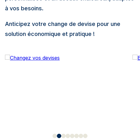
à vos besoins.
Découvrir les taux sur la page agence
Anticipez votre change de devise pour une
solution économique et pratique !
4,7
Fidso Change - Bureau de change
Biarritz
Fermé – Ouvre à 13:45
23 av Edouard VII 64200 Biarritz
+33 9 72 89 08 59 - +33 7 59 72 99 69
Découvrir les taux sur la page agence
5,0
Fidso Change - Bureau de change