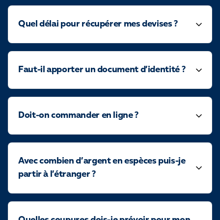
Fermé – Ouvre à 13:30
Quel délai pour récupérer mes devises ?
22 rue Jean-Jacques Rousseau 33000
Bordeaux
+33 5 57 99 99 99 - +33 7 59 72 51 96
Faut-il apporter un document d’identité ?
Découvrir les taux sur la page agence
Doit-on commander en ligne ?
5,0
Fidso Change - Bureau de change
Anglet
Avec combien d’argent en espèces puis-je
partir à l’étranger ?
Fermé – Ouvre à 13:45
10 av de Biarritz 64600 Anglet
+33 5 59 05 13 86 - +33 7 59 72 25 08