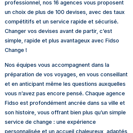
professionnel, nos 16 agences vous proposent
Caen
un choix de plus de 100 devises, avec des taux
Fermé – Ouvre à 13:30
compétitifs et un service rapide et sécurisé.
Changer vos devises avant de partir, c’est
31 pl. Saint-Sauveur 14000 Caen
+33 2 31 24 63 32
simple, rapide et plus avantageux avec Fidso
Change !
Découvrir les taux sur la page agence
Nos équipes vous accompagnent dans la
préparation de vos voyages, en vous conseillant
5,0
et en anticipant même les questions auxquelles
Fidso Change - Bureau de change
Arcachon
vous n’avez pas encore pensé. Chaque agence
Fidso est profondément ancrée dans sa ville et
Fermé – Ouvre à 14:00
son histoire, vous offrant bien plus qu’un simple
179 Bd de la Plage 33120 Arcachon
service de change : une expérience
+33 5 56 83 63 11 - +33 7 67 54 30 99
personnalisée et un accueil chaleureux, adaptés