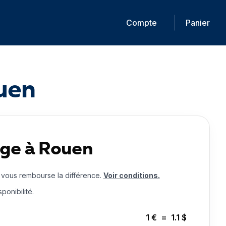
Compte
Panier
uen
nge à Rouen
 vous rembourse la différence.
Voir conditions.
ponibilité.
1
€
=
1.1
$