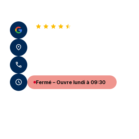
4,9
Voir tous nos avis
57 Rue Jeanne d'Arc 76000 Rouen
+33 2 35 62 76 76
Fermé – Ouvre lundi à 09:30