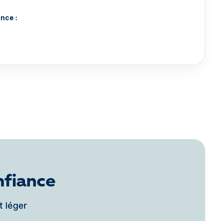
nce :
nfiance
t léger