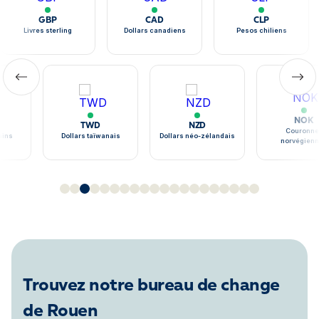
GBP
CAD
CLP
Livres sterling
Dollars canadiens
Pesos chiliens
NOK
TWD
NZD
Couronne
ains
Dollars taïwanais
Dollars néo-zélandais
norvégien
Trouvez notre bureau de change
de Rouen