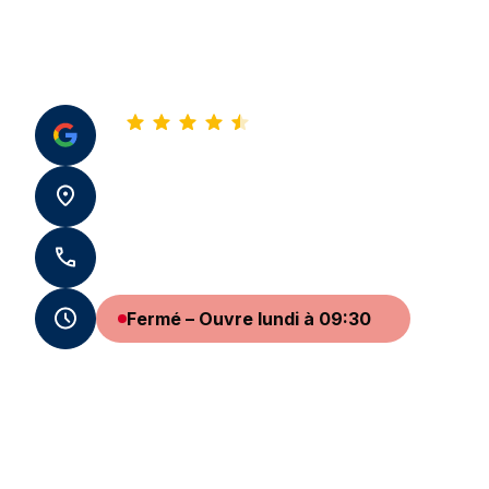
4,8
Voir tous nos avis
57 Rue Jeanne d'Arc 76000 Rouen
+33 2 35 62 76 76
Fermé – Ouvre lundi à 09:30