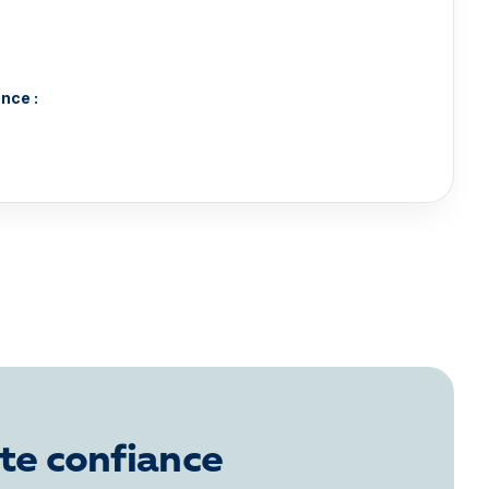
nce :
ute confiance