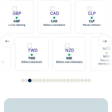
GBP
CAD
CLP
Livres sterling
Dollars canadiens
Pesos chiliens
NOK
TWD
NZD
Couronne
ains
Dollars taïwanais
Dollars néo-zélandais
norvégien