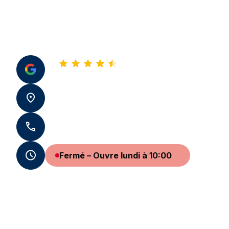
4,8
Voir tous nos avis
22 rue Jean-Jacques Rousseau 33000
Bordeaux
+33 5 57 99 99 99 - +33 7 59 72 51 96
Fermé – Ouvre lundi à 10:00