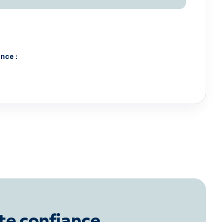
nce :
te confiance