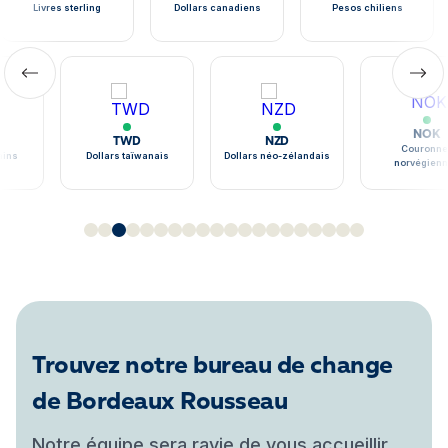
Livres sterling
Dollars canadiens
Pesos chiliens
NOK
TWD
NZD
Couronne
ains
Dollars taïwanais
Dollars néo-zélandais
norvégien
Trouvez notre bureau de change
de Bordeaux Rousseau
Notre équipe sera ravie de vous accueillir