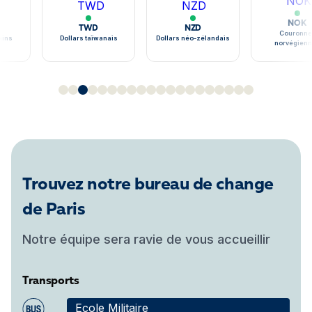
NOK
TWD
NZD
Couronne
ains
Dollars taïwanais
Dollars néo-zélandais
norvégien
Trouvez notre bureau de change
de Paris
Notre équipe sera ravie de vous accueillir
Transports
Ecole Militaire