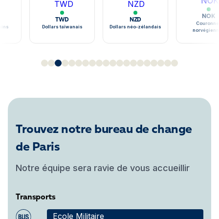
NOK
TWD
NZD
Couronne
ains
Dollars taïwanais
Dollars néo-zélandais
norvégien
Trouvez notre bureau de change
de Paris
Notre équipe sera ravie de vous accueillir
Transports
Ecole Militaire