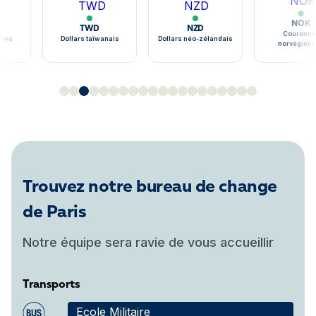
NOK
TWD
NZD
Couronne
ains
Dollars taïwanais
Dollars néo-zélandais
norvégien
Trouvez notre bureau de change
de Paris
Notre équipe sera ravie de vous accueillir
Transports
Ecole Militaire