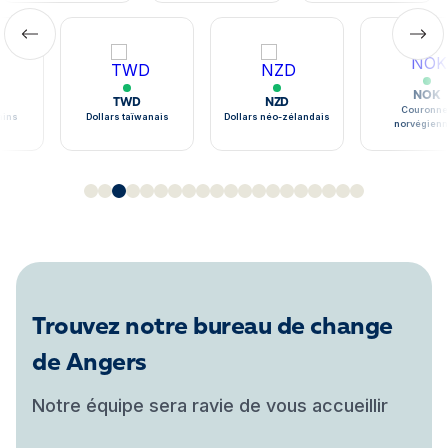
NOK
TWD
NZD
Couronne
ains
Dollars taïwanais
Dollars néo-zélandais
norvégien
Trouvez notre bureau de change
de Angers
Notre équipe sera ravie de vous accueillir