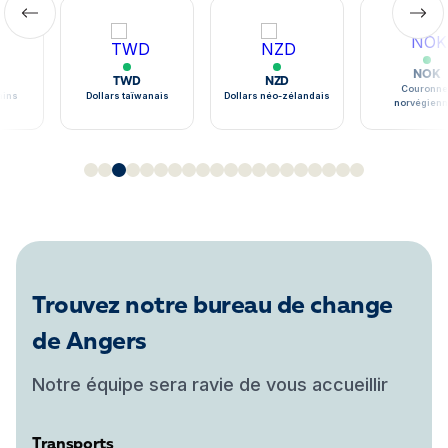
NOK
TWD
NZD
Couronne
ains
Dollars taïwanais
Dollars néo-zélandais
norvégien
Trouvez notre bureau de change
de Angers
Notre équipe sera ravie de vous accueillir
Transports