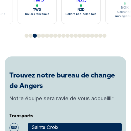
NOK
TWD
NZD
Couronne
ains
Dollars taïwanais
Dollars néo-zélandais
norvégien
Trouvez notre bureau de change
de Angers
Notre équipe sera ravie de vous accueillir
Transports
Sainte Croix