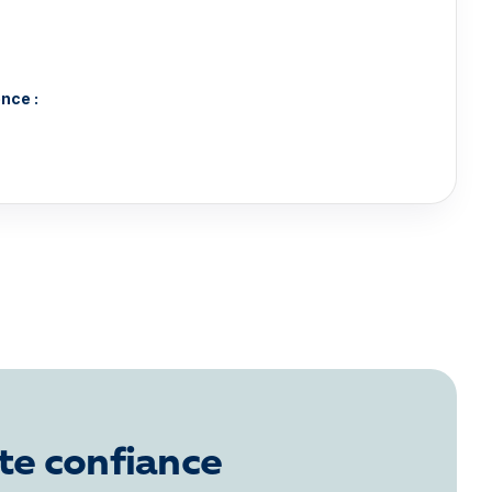
nce :
te confiance