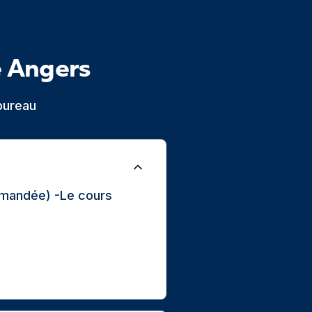
e Angers
bureau
ommandée) -Le cours