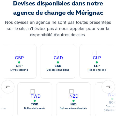
Devises disponibles dans notre
agence de change de Mérignac
Nos devises en agence ne sont pas toutes présentées
sur le site, n’hésitez pas à nous appeler pour voir la
disponibilité d’autres devises.
GBP
CAD
CLP
Livres sterling
Dollars canadiens
Pesos chiliens
NOK
TWD
NZD
Couronne
ains
Dollars taïwanais
Dollars néo-zélandais
norvégien