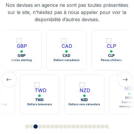
Nos devises en agence ne sont pas toutes présentées
sur le site, n’hésitez pas à nous appeler pour voir la
disponibilité d’autres devises.
GBP
CAD
CLP
Livres sterling
Dollars canadiens
Pesos chiliens
NOK
TWD
NZD
Couronne
ains
Dollars taïwanais
Dollars néo-zélandais
norvégien