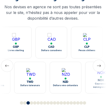
Nos devises en agence ne sont pas toutes présentées
sur le site, n’hésitez pas à nous appeler pour voir la
disponibilité d’autres devises.
GBP
CAD
CLP
Livres sterling
Dollars canadiens
Pesos chiliens
NOK
TWD
NZD
Couronne
ains
Dollars taïwanais
Dollars néo-zélandais
norvégien