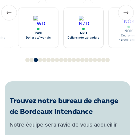
NOK
TWD
NZD
Couronne
ains
Dollars taïwanais
Dollars néo-zélandais
norvégien
Trouvez notre bureau de change
de Bordeaux Intendance
Notre équipe sera ravie de vous accueillir