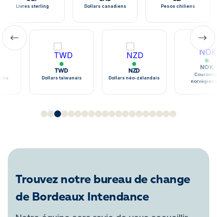
Livres sterling
Dollars canadiens
Pesos chiliens
NOK
TWD
NZD
Couronne
ains
Dollars taïwanais
Dollars néo-zélandais
norvégien
Trouvez notre bureau de change
de Bordeaux Intendance