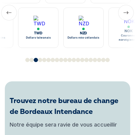
NOK
TWD
NZD
Couronne
ains
Dollars taïwanais
Dollars néo-zélandais
norvégien
Trouvez notre bureau de change
de Bordeaux Intendance
Notre équipe sera ravie de vous accueillir