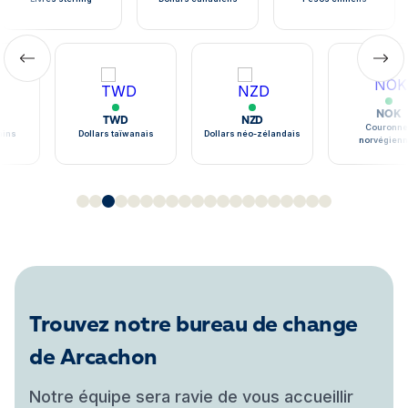
NOK
TWD
NZD
Couronne
ains
Dollars taïwanais
Dollars néo-zélandais
norvégien
Trouvez notre bureau de change
de Arcachon
Notre équipe sera ravie de vous accueillir