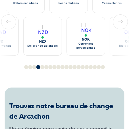
NOK
NZD
OMR
Couronnes
nais
Dollars néo-zélandais
Rials oman
norvégiennes
Trouvez notre bureau de change
de Arcachon
Notre équipe sera ravie de vous accueillir