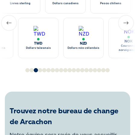
Livres sterling
Dollars canadiens
Pesos chiliens
NOK
TWD
NZD
Couronne
ains
Dollars taïwanais
Dollars néo-zélandais
norvégien
Trouvez notre bureau de change
de Arcachon
Notre équipe sera ravie de vous accueillir