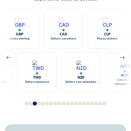
GBP
CAD
CLP
Livres sterling
Dollars canadiens
Pesos chiliens
NOK
TWD
NZD
Couronne
ains
Dollars taïwanais
Dollars néo-zélandais
norvégien