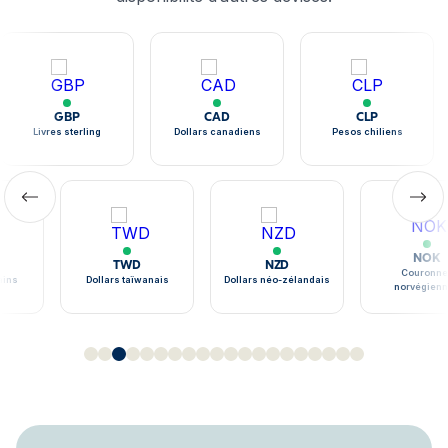
GBP
CAD
CLP
Livres sterling
Dollars canadiens
Pesos chiliens
NOK
TWD
NZD
Couronne
ains
Dollars taïwanais
Dollars néo-zélandais
norvégien