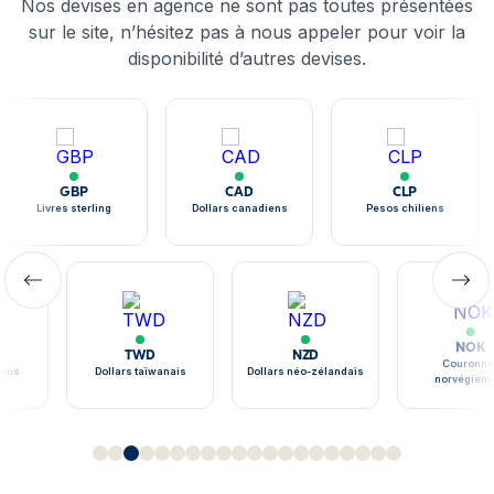
Nos devises en agence ne sont pas toutes présentées
sur le site, n’hésitez pas à nous appeler pour voir la
disponibilité d’autres devises.
GBP
CAD
CLP
Livres sterling
Dollars canadiens
Pesos chiliens
NOK
TWD
NZD
Couronne
ains
Dollars taïwanais
Dollars néo-zélandais
norvégien