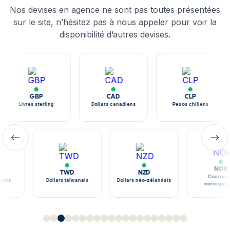
Nos devises en agence ne sont pas toutes présentées
sur le site, n’hésitez pas à nous appeler pour voir la
disponibilité d’autres devises.
GBP
CAD
CLP
Livres sterling
Dollars canadiens
Pesos chiliens
NOK
TWD
NZD
Couronne
ains
Dollars taïwanais
Dollars néo-zélandais
norvégien