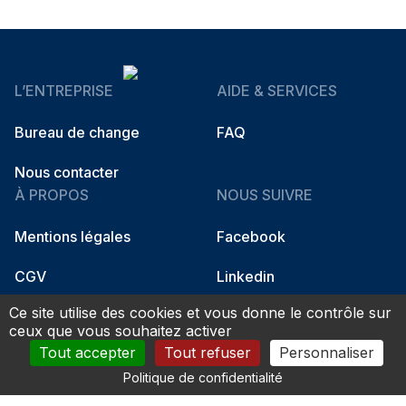
L’ENTREPRISE
AIDE & SERVICES
Bureau de change
FAQ
Nous contacter
À PROPOS
NOUS SUIVRE
Mentions légales
Facebook
CGV
Linkedin
Ce site utilise des cookies et vous donne le contrôle sur
Instagram
ceux que vous souhaitez activer
Tout accepter
Tout refuser
Personnaliser
Politique de confidentialité
© 2026 Fidso Change. All rights reserved.