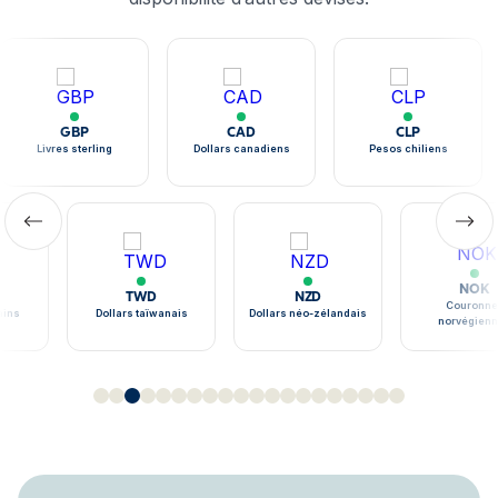
GBP
CAD
CLP
Livres sterling
Dollars canadiens
Pesos chiliens
NOK
TWD
NZD
Couronne
ains
Dollars taïwanais
Dollars néo-zélandais
norvégien