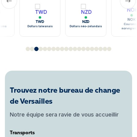
NOK
TWD
NZD
Couronne
ains
Dollars taïwanais
Dollars néo-zélandais
norvégien
Trouvez notre bureau de change
de Versailles
Notre équipe sera ravie de vous accueillir
Transports