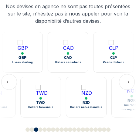
Nos devises en agence ne sont pas toutes présentées
sur le site, n’hésitez pas à nous appeler pour voir la
disponibilité d’autres devises.
GBP
CAD
CLP
Livres sterling
Dollars canadiens
Pesos chiliens
NOK
TWD
NZD
Couronne
ains
Dollars taïwanais
Dollars néo-zélandais
norvégien