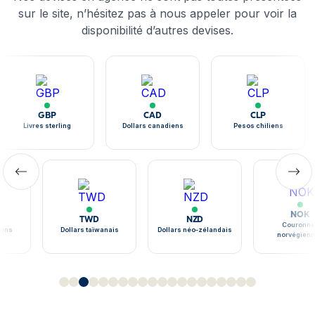
sur le site, n’hésitez pas à nous appeler pour voir la
disponibilité d’autres devises.
GBP
CAD
CLP
Livres sterling
Dollars canadiens
Pesos chiliens
NOK
TWD
NZD
Couronne
ains
Dollars taïwanais
Dollars néo-zélandais
norvégien