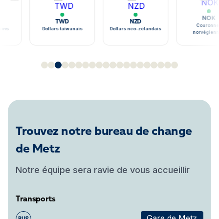
NOK
TWD
NZD
Couronne
ains
Dollars taïwanais
Dollars néo-zélandais
norvégien
Trouvez notre bureau de change
de Metz
Notre équipe sera ravie de vous accueillir
Transports
Gare de Metz