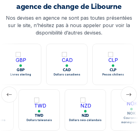
agence de change de Libourne
Nos devises en agence ne sont pas toutes présentées
sur le site, n’hésitez pas à nous appeler pour voir la
disponibilité d’autres devises.
GBP
CAD
CLP
Livres sterling
Dollars canadiens
Pesos chiliens
NOK
TWD
NZD
Couronne
ains
Dollars taïwanais
Dollars néo-zélandais
norvégien