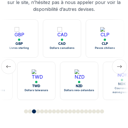
sur le site, n’hésitez pas à nous appeler pour voir la
disponibilité d’autres devises.
GBP
CAD
CLP
Livres sterling
Dollars canadiens
Pesos chiliens
NOK
TWD
NZD
Couronne
ains
Dollars taïwanais
Dollars néo-zélandais
norvégien