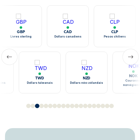
GBP
CAD
CLP
Livres sterling
Dollars canadiens
Pesos chiliens
NOK
TWD
NZD
Couronne
ains
Dollars taïwanais
Dollars néo-zélandais
norvégien