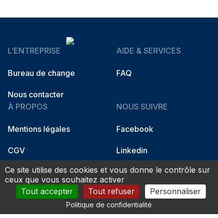
L’ENTREPRISE
AIDE & SERVICES
Bureau de change
FAQ
Nous contacter
À PROPOS
NOUS SUIVRE
Mentions légales
Facebook
CGV
Linkedin
Ce site utilise des cookies et vous donne le contrôle sur
Instagram
ceux que vous souhaitez activer
Tout accepter
Tout refuser
Personnaliser
Politique de confidentialité
© 2026 Fidso Change. All rights reserved.