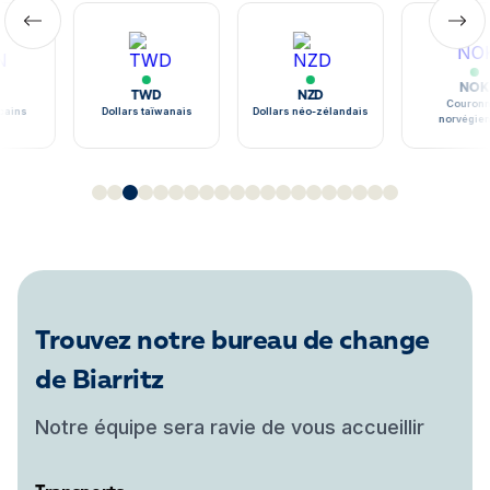
NOK
TWD
NZD
Couronne
ains
Dollars taïwanais
Dollars néo-zélandais
norvégien
Trouvez notre bureau de change
de Biarritz
Notre équipe sera ravie de vous accueillir